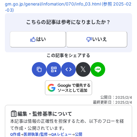
gm.go.jp/general/infomation/070/info_03.html（参照 2025-02
-03）
こちらの記事は参考になりましたか？
はい
いいえ
よろしければ、ご意見・ご感想をお寄せください。
この記事をシェアする
𝕏
こちらは送信専用のフォームです。氏名やご自身の病気の詳細な
公開日
：
2025/2/4
どの個人情報は入れないでください。
最終更新日
：
2025/2/4
編集・監修基準について
送信する
本記事は情報の正確性を担保するため、以下のフローを経
て作成・公開されています。
Q作成
➔
医師執筆/監修
➔
QAレビュー
➔
公開