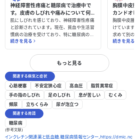
神経障害性疼痛と糖尿病で治療中で
胸膜中皮腫
す。皮膚のしびれや痛みについて何科
カンドオピ
を受診すべきか教えてください。
談させてく
肌にしびれを感じており、神経障害性疼痛
胸膜中皮腫
と診断されています。現在、貧血や生活習
けています
慣病の治療を受けており、特に糖尿病の治
求めて別の
続きを見る
続きを見る
療を続けています。皮膚のしびれや痛み、
が、体力が
ほてりが半年以上改善せず、非常に困って
らの治療方針
います。アレルギーはありません。 この症
病気に関し
もっと見る
状に対して、どの科を受診すべきか迷って
ることで治
います。皮膚のしびれや痛みが続く原因を
か、適切な
関連する病気と症状
詳しく知りたいですし、適切な治療法があ
す。 どのように対処すれば良いか、アドバ
れば教えていただきたいです。どのように
イスをいた
心筋梗塞
不安定狭心症
高血圧
脂質異常症
対処すれば良いのか、アドバイスをいただ
手の指のしびれ
足のしびれ
息が苦しい
むくみ
けると助かります。
頻尿
立ちくらみ
尿が泡立つ
関連する用語
糖尿病
(参考文献)
インクレチン関連薬と低血糖.糖尿病情報センター,https://dmic.nc