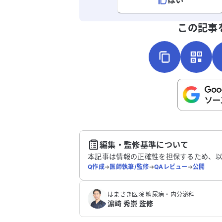
はい
よろしければ、ご意見・ご感想をお
この記事
こちらは送信専用のフォームです。氏名や
さい。
送
編集・監修基準について
本記事は情報の正確性を担保するため、
Q作成
➔
医師執筆/監修
➔
QAレビュー
➔
公開
はまさき医院 糖尿病・内分泌科
濵﨑 秀崇 監修