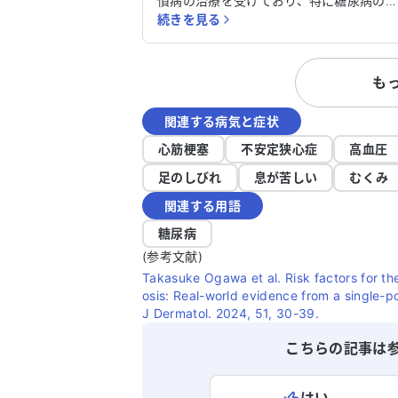
慣病の治療を受けており、特に糖尿病の
続きを見る
療を続けています。皮膚のしびれや痛み
ほてりが半年以上改善せず、非常に困っ
います。アレルギーはありません。 この症
も
状に対して、どの科を受診すべきか迷っ
います。皮膚のしびれや痛みが続く原因
関連する病気と症状
詳しく知りたいですし、適切な治療法が
れば教えていただきたいです。どのよう
心筋梗塞
不安定狭心症
高血圧
対処すれば良いのか、アドバイスをいた
足のしびれ
息が苦しい
むくみ
けると助かります。
関連する用語
糖尿病
(参考文献)
Takasuke Ogawa et al. Risk factors for t
osis: Real-world evidence from a single-p
J Dermatol. 2024, 51, 30-39.
こちらの記事は