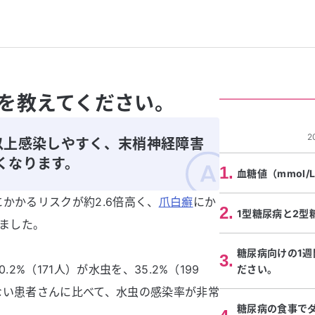
を教えてください。
2
以上感染しやすく、末梢神経障害
くなります。
1
.
血糖値（mmol
かかるリスクが約2.6倍高く、
爪白癬
にか
2
.
1型糖尿病と2型
ました​。
糖尿病向けの1
3
.
2%（171人）が水虫を、35.2%（199
ださい。
ない患者さんに比べて、水虫の感染率が非常
糖尿病の食事で