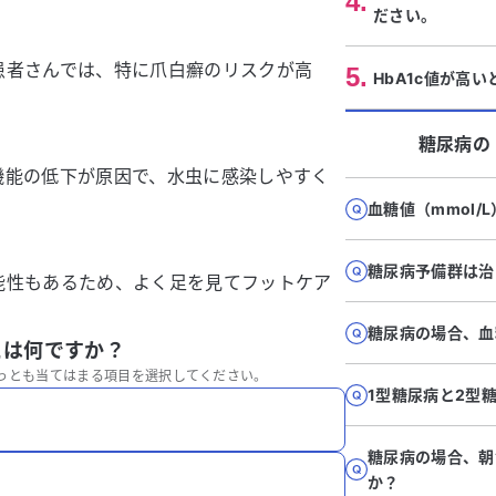
4
.
ださい。
患者さんでは、特に爪白癬のリスクが高
5
.
HbA1c値が高
。
糖尿病
の
機能の低下が原因で、水虫に感染しやすく
血糖値（mmol
糖尿病予備群は治
能性もあるため、よく足を見てフットケア
糖尿病の場合、血
とは何ですか？
っとも当てはまる項目を選択してください。
1型糖尿病と2型
糖尿病の場合、朝
か？