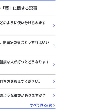
の「
薬
」に関する記事
どのように使い分けられます
、糖尿病の薬はどうすればいい
健康な人が打つとどうなります
代
・
男性
80代
・
女性
打ち方を教えてください。
の違和感と糖尿病治療中です。
非結核性抗酸菌症と糖
査や他科受診について相談さ
です。背中や胸の痛み
のような種類がありますか？
ださい。
教えてください。
張りを感じており、原因がわから
母が非結核性抗酸菌症と診
すべて見る(
9
)
す。痛みはないものの、前かがみ
の治療も受けています。以