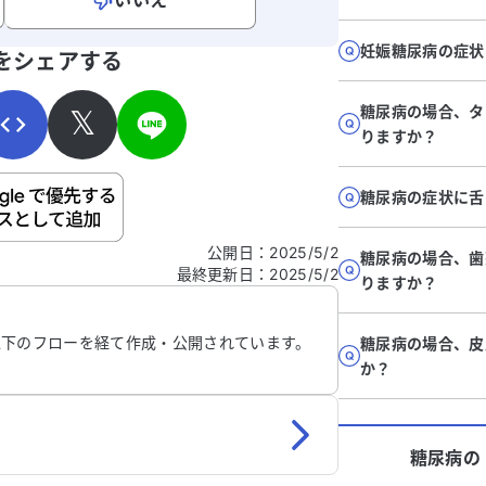
いいえ
寄せください。
妊娠糖尿病の症状
をシェアする
糖尿病の場合、タ
𝕏
りますか？
糖尿病の症状に舌
ご自身の病気の詳細などの個人情報は入れないでくだ
公開日
：
2025/5/2
糖尿病の場合、歯
最終更新日
：
2025/5/2
信する
りますか？
以下のフローを経て作成・公開されています。
糖尿病の場合、皮
か？
糖尿病
の