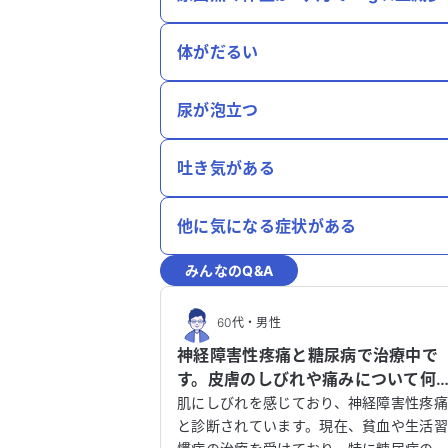
体がだるい
尿が泡立つ
吐き気がある
他に気になる症状がある
みんなのQ&A
60代
・
男性
神経障害性疼痛と糖尿病で治療中で
す。皮膚のしびれや痛みについて何
を受診すべきか教えてください。
肌にしびれを感じており、神経障害性疼
と診断されています。現在、貧血や生活