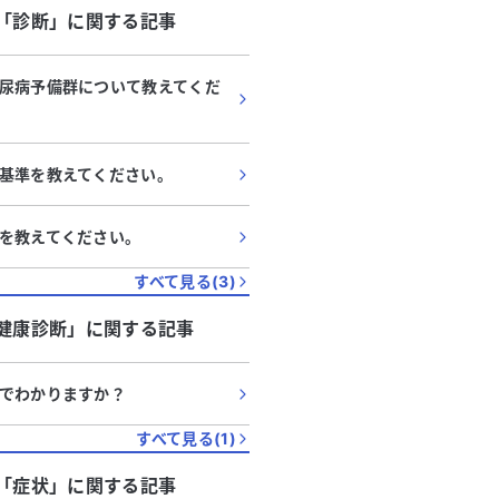
内側に何かがあるような違和感が
てご相談させていただきます。 時折
「
診断
」に関する記事
る
続きを見る
。近所の病院で尿検査、血液検
痛みがありましたが、最近
を受けましたが異常は見つかりま
りや腰に痛みが生じ、家事
総合病院で尿検
です。10年以上通院し、
尿病予備群について教えてくだ
検査、CT、胃カメラを行いまし
す。 5年前に初期の乳がんが見つかり、部
ちらでも異常はありませんでし
分切除と抗がん剤、放射線
からは様子を見て、改善しなけれ
た。抗がん剤の副作用で誤
基準を教えてください。
査を考えるように言われました
が出ました。コロナワクチ
りません。 現在、貧血や生
があり、肺の状態が悪化し
の治療を受けており、糖尿病の薬
ごとの検査で肺の状態が悪
を教えてください。
か服用しています。このまま大腸
かり、ワクチン接種は中止
すべて見る(
3
)
けるべきか、または他の科を受診
た、動機や不整脈があり心
か悩んでいます。どのように対処
あると言われました。 今後、呼吸器科で
健康診断
」に関する記事
いか、アドバイスをいただけると
の検査が予定されています
す。
痛みが頻繁に起こり、原因
ています。外科的に転倒し
でわかりますか？
折したこともありますが、
因は不明です。誤嚥性肺炎
すべて見る(
1
)
しい痛みを引き起こすのか
「
症状
」に関する記事
経緯もあるため心配です。