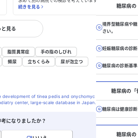
治
求めて別の病院での検診を考えています
になると
糖尿病
の
続きを見る
続きを見
、
が、体力が低下しているため、今の病院か
あります
て
らの治療方針を待っている状況です。 この
査、X線
病気に関して、セカンドオピニオンを受け
せんでした。 さらに、
境界型糖尿病や糖
っと見る
て
ることで治療方針が変わる可能性があるの
査、血液
さい。
を
か、適切な受診先についても知りたいで
たが、こ
あ
す。 どのように対処すれば良いか、アドバ
た。医師
妊娠糖尿病の診断
に
イスをいただけると助かります。
ば大腸検
脂質異常症
手の指のしびれ
だ
が、現状変わ
頻尿
立ちくらみ
尿が泡立つ
活習慣病
糖尿病の診断基準
もいくつ
検査を受
するべき
糖尿病
の「
すれば良
he development of tinea pedis and onychomyc
助かりま
odiatry center, large-scale database in Japan.
糖尿病は健康診断
参考になりましたか？
糖尿病
の