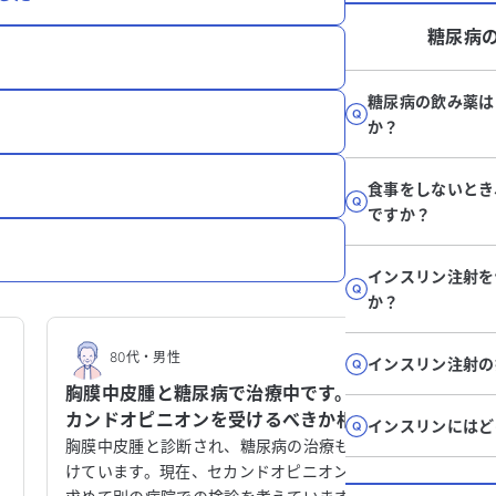
糖尿病
糖尿病の飲み薬は
か？
食事をしないとき
ですか？
インスリン注射を
か？
80代
・
男性
30
インスリン注射の
胸膜中皮腫と糖尿病で治療中です。セ
左脇腹
科
カンドオピニオンを受けるべきか相
大腸検
インスリンにはど
談させてください。
せてく
痛
胸膜中皮腫と診断され、糖尿病の治療も受
左脇腹に
習
けています。現在、セカンドオピニオンを
ず不安で