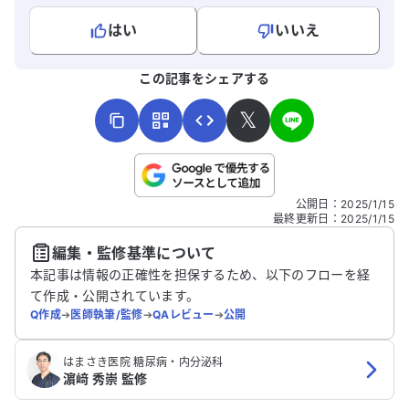
はい
いいえ
よろしければ、ご意見・ご感想をお寄せください。
この記事をシェアする
𝕏
こちらは送信専用のフォームです。氏名やご自身の病気の詳細な
公開日
：
2025/1/15
どの個人情報は入れないでください。
最終更新日
：
2025/1/15
編集・監修基準について
送信する
本記事は情報の正確性を担保するため、以下のフローを経
て作成・公開されています。
Q作成
➔
医師執筆/監修
➔
QAレビュー
➔
公開
はまさき医院 糖尿病・内分泌科
濵﨑 秀崇 監修