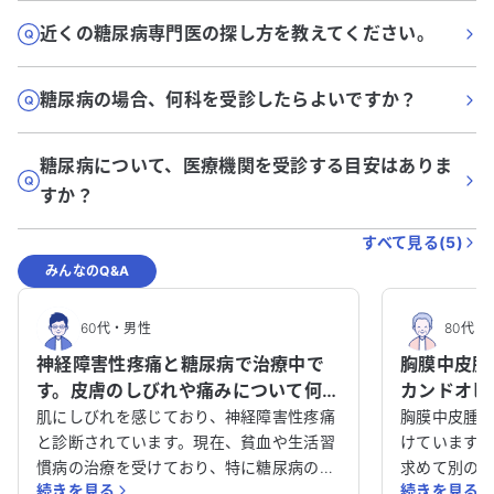
近くの糖尿病専門医の探し方を教えてください。
糖尿病の場合、何科を受診したらよいですか？
糖尿病について、医療機関を受診する目安はありま
すか？
すべて見る(
5
)
みんなのQ&A
60代
・
男性
80代
・
神経障害性疼痛と糖尿病で治療中で
胸膜中皮腫
す。皮膚のしびれや痛みについて何科
カンドオピ
を受診すべきか教えてください。
談させてく
肌にしびれを感じており、神経障害性疼痛
胸膜中皮腫
と診断されています。現在、貧血や生活習
けています
慣病の治療を受けており、特に糖尿病の治
求めて別の
続きを見る
続きを見る
療を続けています。皮膚のしびれや痛み、
が、体力が