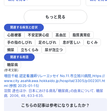
ほてりが半年以上改善せず、非常に困って
らの治療方針
います。アレルギーはありません。 この症
病気に関し
もっと見る
状に対して、どの科を受診すべきか迷って
ることで治
います。皮膚のしびれや痛みが続く原因を
か、適切な
関連する病気と症状
詳しく知りたいですし、適切な治療法があ
す。 どのように対処すれば良いか、アドバ
れば教えていただきたいです。どのように
イスをいた
心筋梗塞
不安定狭心症
高血圧
脂質異常症
対処すれば良いのか、アドバイスをいただ
手の指のしびれ
足のしびれ
息が苦しい
むくみ
けると助かります。
頻尿
立ちくらみ
尿が泡立つ
関連する用語
糖尿病
(参考文献)
増田千絵.認定看護師リレーエッセイ No.11.市立旭川病院,https://
www.city.asahikawa.hokkaido.jp/hospital/3305/p002301.ht
ml（参照 2025-01-15）
羽賀 達也ほか. 日本における病名｢糖尿病｣の由来について. 糖尿
病. 2006, 49, 633-635.
こちらの記事は参考になりましたか？