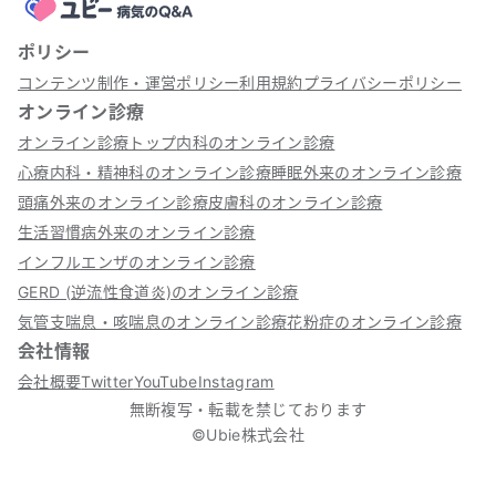
ポリシー
コンテンツ制作・運営ポリシー
利用規約
プライバシーポリシー
オンライン診療
オンライン診療トップ
内科のオンライン診療
心療内科・精神科のオンライン診療
睡眠外来のオンライン診療
頭痛外来のオンライン診療
皮膚科のオンライン診療
生活習慣病外来のオンライン診療
インフルエンザのオンライン診療
GERD (逆流性食道炎)のオンライン診療
気管支喘息・咳喘息のオンライン診療
花粉症のオンライン診療
会社情報
会社概要
Twitter
YouTube
Instagram
無断複写・転載を禁じております
©Ubie株式会社