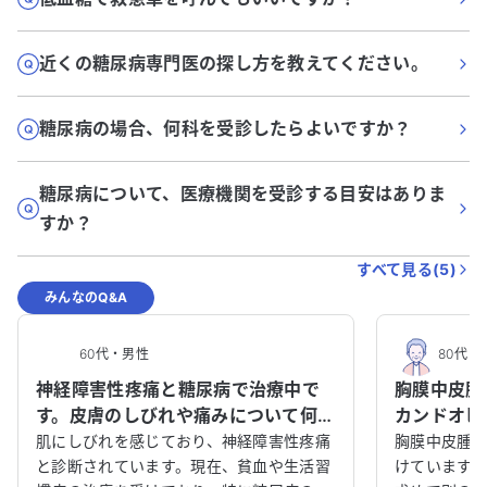
近くの糖尿病専門医の探し方を教えてください。
糖尿病の場合、何科を受診したらよいですか？
糖尿病について、医療機関を受診する目安はありま
すか？
すべて見る(
5
)
みんなのQ&A
60代
・
男性
80代
・
神経障害性疼痛と糖尿病で治療中で
胸膜中皮腫
す。皮膚のしびれや痛みについて何科
カンドオピ
を受診すべきか教えてください。
談させてく
肌にしびれを感じており、神経障害性疼痛
胸膜中皮腫
と診断されています。現在、貧血や生活習
けています