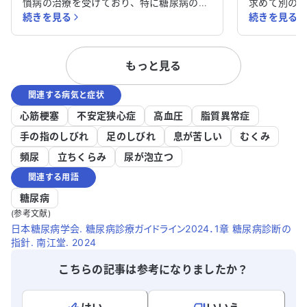
慣病の治療を受けており、特に糖尿病の治
求めて別の
続きを見る
続きを見る
療を続けています。皮膚のしびれや痛み、
が、体力が
ほてりが半年以上改善せず、非常に困って
らの治療方針
います。アレルギーはありません。 この症
病気に関し
もっと見る
状に対して、どの科を受診すべきか迷って
ることで治
います。皮膚のしびれや痛みが続く原因を
か、適切な
関連する病気と症状
詳しく知りたいですし、適切な治療法があ
す。 どのように対処すれば良いか、アドバ
れば教えていただきたいです。どのように
イスをいた
心筋梗塞
不安定狭心症
高血圧
脂質異常症
対処すれば良いのか、アドバイスをいただ
手の指のしびれ
足のしびれ
息が苦しい
むくみ
けると助かります。
頻尿
立ちくらみ
尿が泡立つ
関連する用語
糖尿病
(参考文献)
日本糖尿病学会. 糖尿病診療ガイドライン2024．1章 糖尿病診断の
指針. 南江堂. 2024
こちらの記事は参考になりましたか？