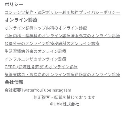
ポリシー
コンテンツ制作・運営ポリシー
利用規約
プライバシーポリシー
オンライン診療
オンライン診療トップ
内科のオンライン診療
心療内科・精神科のオンライン診療
睡眠外来のオンライン診療
頭痛外来のオンライン診療
皮膚科のオンライン診療
生活習慣病外来のオンライン診療
インフルエンザのオンライン診療
GERD (逆流性食道炎)のオンライン診療
気管支喘息・咳喘息のオンライン診療
花粉症のオンライン診療
会社情報
会社概要
Twitter
YouTube
Instagram
無断複写・転載を禁じております
©Ubie株式会社