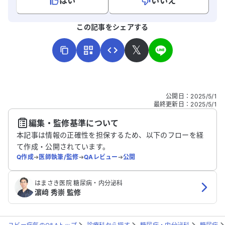
はい
いいえ
よろしければ、ご意見・ご感想をお寄せください。
この記事をシェアする
𝕏
こちらは送信専用のフォームです。氏名やご自身の病気の詳細な
公開日
：
2025/5/1
どの個人情報は入れないでください。
最終更新日
：
2025/5/1
編集・監修基準について
送信する
本記事は情報の正確性を担保するため、以下のフローを経
て作成・公開されています。
Q作成
➔
医師執筆/監修
➔
QAレビュー
➔
公開
はまさき医院 糖尿病・内分泌科
濵﨑 秀崇 監修